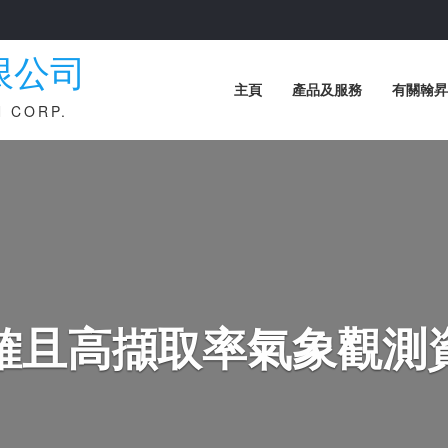
限公司
主頁
產品及服務
有關翰昇
 CORP.
確且高擷取率氣象觀測