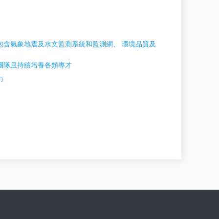
包含氣象地震及水文監測系統和監測網、 環境品質及
團隊且持續培養各類專才
力