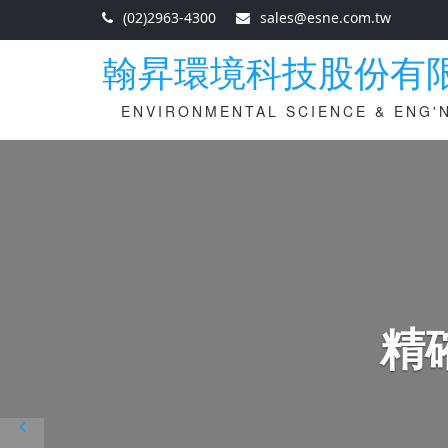
(02)2963-4300
sales@esne.com.tw
翰昇環境科技股份有
ENVIRONMENTAL SCIENCE & ENG'N
精
Previous