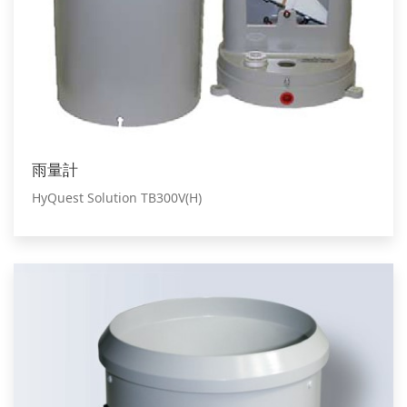
雨量計
HyQuest Solution TB300V(H)