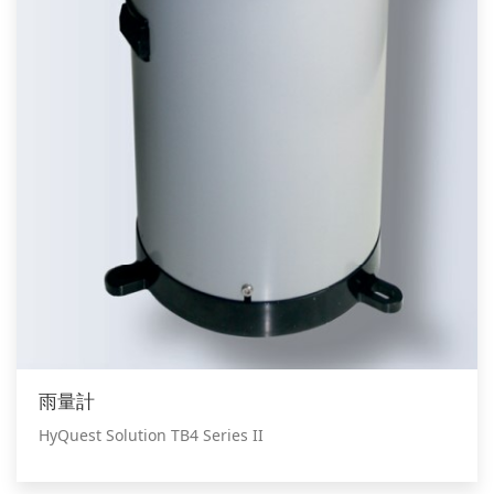
雨量計
HyQuest Solution TB4 Series II