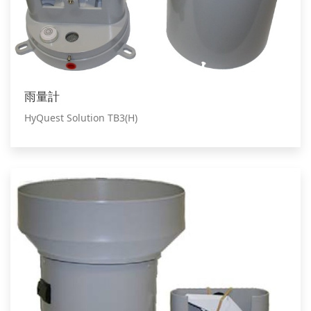
雨量計
HyQuest Solution TB3(H)