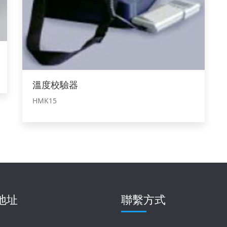
溫度校驗器
HMK15
地址
聯繫方式